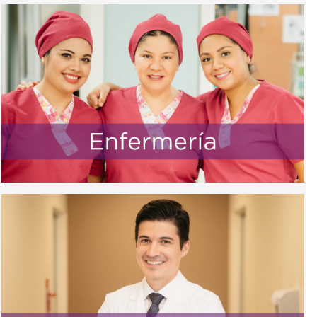
tengan una
prácticas
estadía segura y
profesionales,
de (alta) calidad.
en convenio con
los principales
centros
educativos.
Nuestro equipo
de practicantes
tendrá la
oportunidad de
realizar
proyectos de
mejora en
diferentes
departamentos
de CHRISTUS
MUGUERZA,
con la finalidad
de brindarles un
espacio libre
para su
desarrollo
profesional.