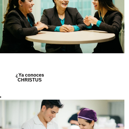
¿Ya conoces
CHRISTUS
MUGUERZA?
Somos un
Sistema de
Salud Integral
,
ofrecemos
servicios desde